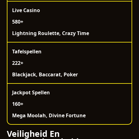
Live Casino
580+
Lightning Roulette, Crazy Time
Tafelspellen
222+
Blackjack, Baccarat, Poker
Jackpot Spellen
160+
Mega Moolah, Divine Fortune
Veiligheid En