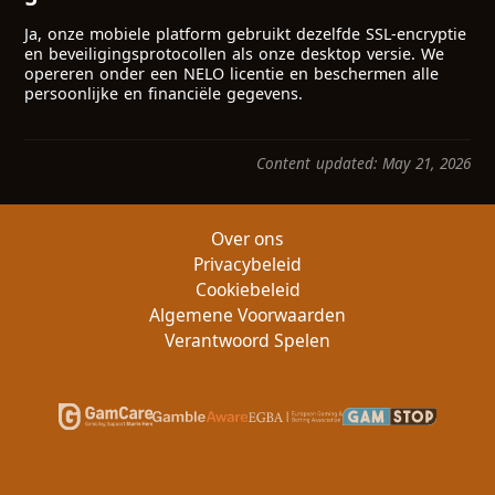
Ja, onze mobiele platform gebruikt dezelfde SSL-encryptie
en beveiligingsprotocollen als onze desktop versie. We
opereren onder een NELO licentie en beschermen alle
persoonlijke en financiële gegevens.
Content updated: May 21, 2026
Over ons
Privacybeleid
Cookiebeleid
Algemene Voorwaarden
Verantwoord Spelen