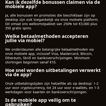
Kan ik dezelfde bonussen claimen via de
mobiele app?
Ja, alle bonussen en promoties die beschikbaar zijn op
desktop zijn ook toegankelijk via onze mobiele platform.
Dit omvat ons welkomstpakket van 250% tot €3.000 plus
350 gratis spins.
Welke betaalmethoden accepteren
jullie via mobiel?
We ondersteunen alle belangrijke betaalmethoden via
onze mobiele app, inclusief Visa, Mastercard, Bitcoin,
Ethereum, Skrill en bankoverschrijvingen. Minimum
stortingen beginnen vanaf €10.
Hoe snel worden uitbetalingen verwerkt
via de app?
Onze uitbetalingstijden zijn hetzelfde als op desktop: 1-2
uur voor cryptocurrency, tot 24 uur voor e-wallets, en 1-3
werkdagen voor kaarten en bankoverschrijvingen.
Is de mobiele app veilig om te
gebruiken?