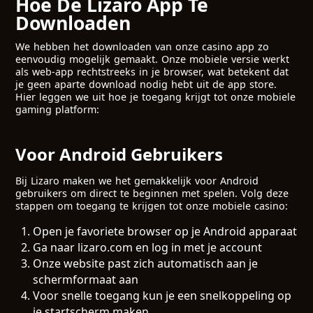
Hoe De Lizaro App Te
Downloaden
We hebben het downloaden van onze casino app zo
eenvoudig mogelijk gemaakt. Onze mobiele versie werkt
als web-app rechtstreeks in je browser, wat betekent dat
je geen aparte download nodig hebt uit de app store.
Hier leggen we uit hoe je toegang krijgt tot onze mobiele
gaming platform:
Voor Android Gebruikers
Bij Lizaro maken we het gemakkelijk voor Android
gebruikers om direct te beginnen met spelen. Volg deze
stappen om toegang te krijgen tot onze mobiele casino:
Open je favoriete browser op je Android apparaat
Ga naar lizaro.com en log in met je account
Onze website past zich automatisch aan je
schermformaat aan
Voor snelle toegang kun je een snelkoppeling op
je startscherm maken