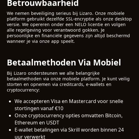
Betrouwbaarheid
We nemen beveiliging serieus bij Lizaro. Onze mobiele
platform gebruikt dezelfde SSL-encryptie als onze desktop
versie. We opereren onder een NELO licentie en volgen
alle regelgeving voor verantwoord gokken. Je
persoonlijke en financiële gegevens zijn altijd beschermd
wanneer je via onze app speelt.
Betaalmethoden Via Mobiel
Bij Lizaro ondersteunen we alle belangrijke
betaalmethoden via onze mobiele platform. Je kunt veilig
storten en opnemen via creditcards, e-wallets en
cryptocurrency:
We accepteren Visa en Mastercard voor snelle
stortingen vanaf €10
Onze cryptocurrency opties omvatten Bitcoin,
Ethereum en USDT
E-wallet betalingen via Skrill worden binnen 24
uur verwerkt