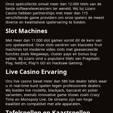
Onze spelcollectie omvat meer dan 12.000 titels van de
beste softwareleveranciers ter wereld. Wij bij Lizaro
Casino hebben partnerships met meer dan 115
verschillende game providers om onze spelers de meest
diverse en kwalitatieve spelervaring te bieden.
Slot Machines
Met meer dan 11.000 slot games vormt dit de kern van
ons spelaanbod. Onze slots variëren van klassieke fruit
machines tot moderne video slots met geavanceerde
functies zoals Megaways, cluster pays en bonus buy
opties. Bij Lizaro vind u populaire titels van Pragmatic
Play, NetEnt, Play'n GO en Hacksaw Gaming.
Live Casino Ervaring
Ons live casino bevat meer dan 580 live dealer tafels waar
u in real-time kunt spelen tegen professionele dealers.
Wij bieden live roulette, blackjack, baccarat en poker
varianten, evenals innovative game shows zoals Crazy
Time en Monopoly Live. De streams zijn van hoge
kwaliteit en compatibel met alle apparaten.
Tafelspellen en Kaartspellen