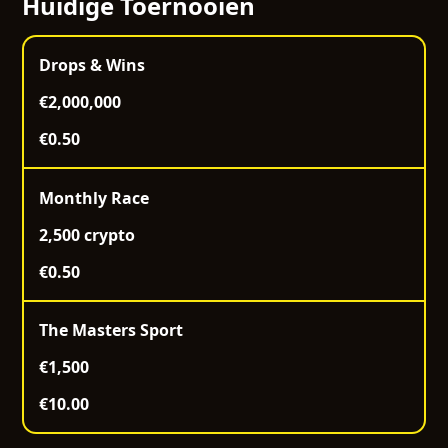
Huidige Toernooien
Drops & Wins
€2,000,000
€0.50
Monthly Race
2,500 crypto
€0.50
The Masters Sport
€1,500
€10.00