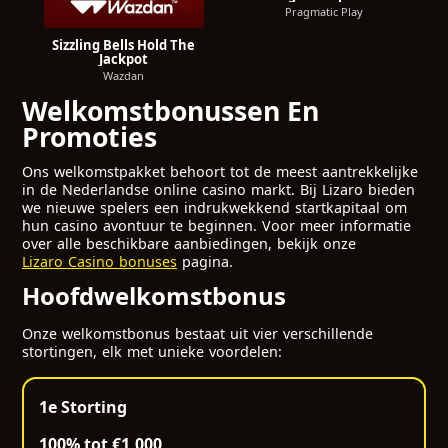
Pragmatic Play
Sizzling Bells Hold The
Jackpot
Wazdan
Welkomstbonussen En
Promoties
Ons welkomstpakket behoort tot de meest aantrekkelijke
in de Nederlandse online casino markt. Bij Lizaro bieden
we nieuwe spelers een indrukwekkend startkapitaal om
hun casino avontuur te beginnen. Voor meer informatie
over alle beschikbare aanbiedingen, bekijk onze
Lizaro Casino bonuses
pagina.
Hoofdwelkomstbonus
Onze welkomstbonus bestaat uit vier verschillende
stortingen, elk met unieke voordelen:
1e Storting
100% tot €1,000