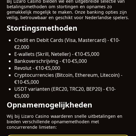
Bij Lizaro Casino bieden we een uitgebreide selectie van
betalingsmethoden om stortingen en opnames zo
gemakkelijk mogelijk te maken. Onze banking opties zijn
veilig, betrouwbaar en geschikt voor Nederlandse spelers.
Stortingsmethoden
Credit en Debit Cards (Visa, Mastercard) - €10-
€2,000
E-wallets (Skrill, Neteller) - €10-€5,000
Bankoverschrijving - €10-€5,000
Revolut - €10-€5,000
Cryptocurrencies (Bitcoin, Ethereum, Litecoin) -
€10-€5,000
USDT varianten (ERC20, TRC20, BEP20) - €10-
€5,000
Opnamemogelijkheden
Wij bij Lizaro Casino waarderen snelle uitbetalingen en
bieden verschillende opnamemethoden met
concurrerende limieten: