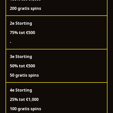
200 gratis spins
2e Storting
75% tot €500
-
3e Storting
50% tot €500
50 gratis spins
4e Storting
25% tot €1,000
100 gratis spins