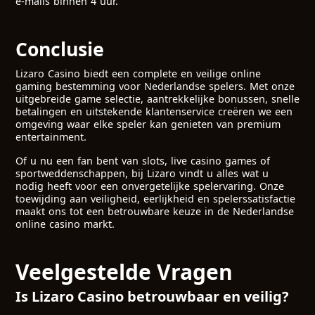
e-mails binnen 4 uur.
Conclusie
Lizaro Casino biedt een complete en veilige online
gaming bestemming voor Nederlandse spelers. Met onze
uitgebreide game selectie, aantrekkelijke bonussen, snelle
betalingen en uitstekende klantenservice creëren we een
omgeving waar elke speler kan genieten van premium
entertainment.
Of u nu een fan bent van slots, live casino games of
sportweddenschappen, bij Lizaro vindt u alles wat u
nodig heeft voor een onvergetelijke spelervaring. Onze
toewijding aan veiligheid, eerlijkheid en spelerssatisfactie
maakt ons tot een betrouwbare keuze in de Nederlandse
online casino markt.
Veelgestelde Vragen
Is Lizaro Casino betrouwbaar en veilig?