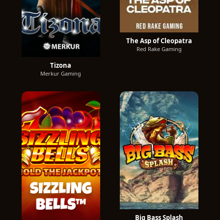
The Asp of Cleopatra
Red Rake Gaming
Tizona
Merkur Gaming
Big Bass Splash