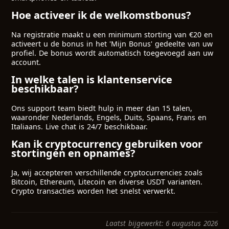
Hoe activeer ik de welkomstbonus?
Na registratie maakt u een minimum storting van €20 en
activeert u de bonus in het 'Mijn Bonus' gedeelte van uw
profiel. De bonus wordt automatisch toegevoegd aan uw
account.
In welke talen is klantenservice
beschikbaar?
Ons support team biedt hulp in meer dan 15 talen,
waaronder Nederlands, Engels, Duits, Spaans, Frans en
Italiaans. Live chat is 24/7 beschikbaar.
Kan ik cryptocurrency gebruiken voor
stortingen en opnames?
Ja, wij accepteren verschillende cryptocurrencies zoals
Bitcoin, Ethereum, Litecoin en diverse USDT varianten.
Crypto transacties worden het snelst verwerkt.
Laatst bijgewerkt: 6 augustus 2026