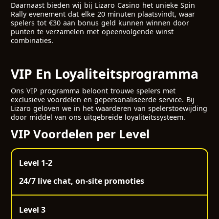
Daarnaast bieden wij bij Lizaro Casino het unieke Spin
Rally evenement dat elke 20 minuten plaatsvindt, waar
spelers tot €30 aan bonus geld kunnen winnen door
punten te verzamelen met opeenvolgende winst
combinaties.
VIP En Loyaliteitsprogramma
Ons VIP programma beloont trouwe spelers met
exclusieve voordelen en gepersonaliseerde service. Bij
Lizaro geloven we in het waarderen van spelerstoewijding
door middel van ons uitgebreide loyaliteitssysteem.
VIP Voordelen per Level
Level 1-2
24/7 live chat, on-site promoties
Level 3