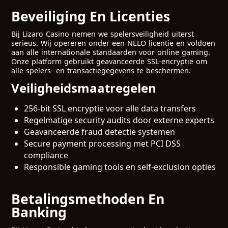
Beveiliging En Licenties
Bij Lizaro Casino nemen we spelersveiligheid uiterst
serieus. Wij opereren onder een NELO licentie en voldoen
aan alle internationale standaarden voor online gaming.
Onze platform gebruikt geavanceerde SSL-encryptie om
alle spelers- en transactiegegevens te beschermen.
Veiligheidsmaatregelen
256-bit SSL encryptie voor alle data transfers
Regelmatige security audits door externe experts
Geavanceerde fraud detectie systemen
Secure payment processing met PCI DSS
compliance
Responsible gaming tools en self-exclusion opties
Betalingsmethoden En
Banking