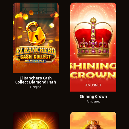
El Ranchero Cash
Collect Diamond Path
Origins
Shining Crown
Amusnet